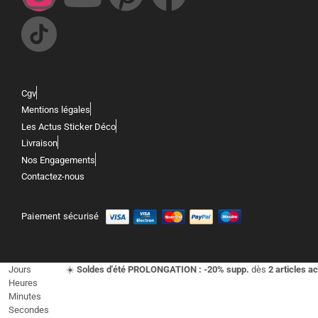
Cgv
Mentions légales
Les Actus Sticker Déco
Livraison
Nos Engagements
Contactez-nous
Paiement sécurisé
Jours
☀️
Soldes d'été PROLONGATION : -20% supp.
dès
2 articles a
Heures
Minutes
Secondes