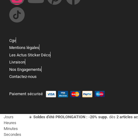
Cgv
Mentions légales
Les Actus Sticker Déco
Livraison
Nos Engagements
Contactez-nous
Paiement sécurisé
Jours
☀️
Soldes d'été PROLONGATION : -20% supp.
dès
2 articles a
Heures
Minutes
Secondes