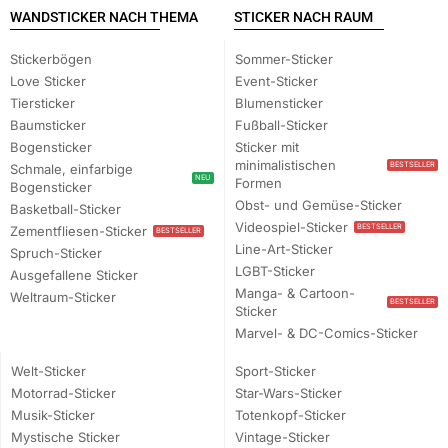
WANDSTICKER NACH THEMA
STICKER NACH RAUM
Stickerbögen
Sommer-Sticker
Love Sticker
Event-Sticker
Tiersticker
Blumensticker
Baumsticker
Fußball-Sticker
Bogensticker
Sticker mit
minimalistischen
BESTSELLER
Schmale, einfarbige
NEU
Formen
Bogensticker
Obst- und Gemüse-Sticker
Basketball-Sticker
Videospiel-Sticker
BESTSELLER
Zementfliesen-Sticker
BESTSELLER
Line-Art-Sticker
Spruch-Sticker
LGBT-Sticker
Ausgefallene Sticker
Manga- & Cartoon-
Weltraum-Sticker
BESTSELLER
Sticker
Marvel- & DC-Comics-Sticker
Welt-Sticker
Sport-Sticker
Motorrad-Sticker
Star-Wars-Sticker
Musik-Sticker
Totenkopf-Sticker
Mystische Sticker
Vintage-Sticker