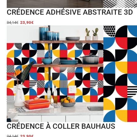
CRÉDENCE ADHÉSIVE ABSTRAITE 3D
34,14
€
23,90
€
CRÉDENCE À COLLER BAUHAUS
34,14
€
23,90
€