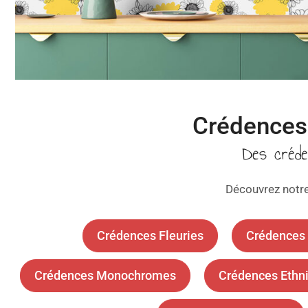
Crédences 
Des créd
Découvrez notre
Crédences Fleuries
Crédences 
Crédences Monochromes
Crédences Ethn