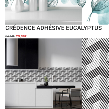
CRÉDENCE ADHÉSIVE EUCALYPTUS
34,14
€
23,90
€