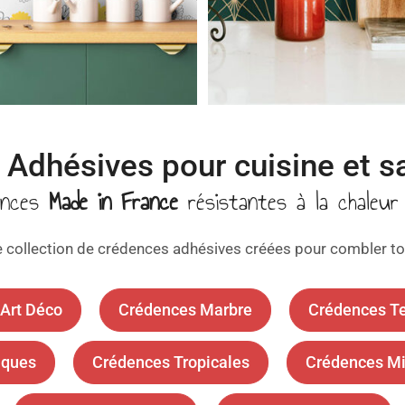
Adhésives pour cuisine et sa
ences
Made in France
résistantes à la chaleur 
 collection de crédences adhésives créées pour combler to
Art Déco
Crédences Marbre
Crédences Te
iques
Crédences Tropicales
Crédences Mi