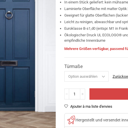
In einem Stück geliefert: kein mühsa
Laminierte Oberfläche mit matter Optik:
Geeignet für glatte Oberflächen (lackier
Leicht zu reinigen, abwaschbar und sp
Euroklasse B-s1,d0 (entspr. M1 in Frank
Ökologischer Druck UL ECOLOGO® und 
empfindliche Innenräume
Mehrere Größen verfügbar, passend fü
Türmaße
Zurückse
Ajouter à ma liste d'envies
Hergestellt und versendet in