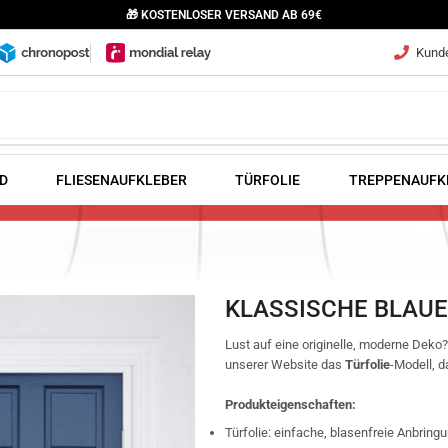
🎁 KOSTENLOSER VERSAND AB 69€
Kunde
D
FLIESENAUFKLEBER
TÜRFOLIE
TREPPENAUFK
KLASSISCHE BLAUE
Lust auf eine originelle, moderne Deko
unserer Website das
Türfolie
-Modell, d
Produkteigenschaften:
Türfolie: einfache, blasenfreie Anbring