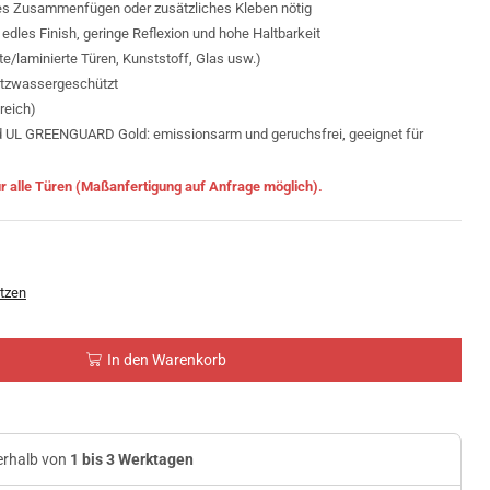
mes Zusammenfügen oder zusätzliches Kleben nötig
 edles Finish, geringe Reflexion und hohe Haltbarkeit
te/laminierte Türen, Kunststoff, Glas usw.)
ritzwassergeschützt
reich)
UL GREENGUARD Gold: emissionsarm und geruchsfrei, geeignet für
r alle Türen (Maßanfertigung auf Anfrage möglich).
tzen
In den Warenkorb
nerhalb von
1 bis 3 Werktagen