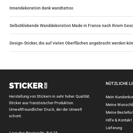
Innendekoration dank wandtattoo
Selbstklebende Wanddekoration Made in France nach Ihrem Ge
Design‑Sticker, die auf vielen Oberflächen angebracht werden kö
NÜTZLICHE L
Herstellung von Stickern in sehr hoher Qualität.
Mein Kundenko
Sticker aus französischer Produktion.
Meine Wunschl
Umweltfreundlicher Druck, der die Umwelt
Meine Bestellu
schont.
Hilfe & Kontakt
Lieferung
1 rue des Boursaults, Bat 13,