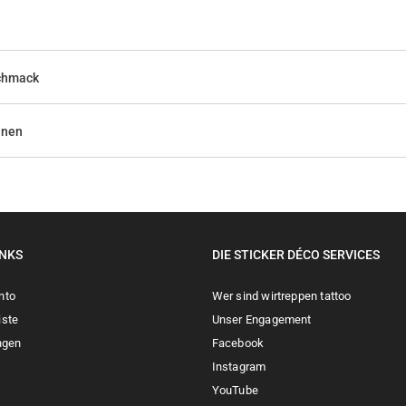
schmack
nnen
INKS
DIE STICKER DÉCO SERVICES
nto
Wer sind wirtreppen tattoo
iste
Unser Engagement
ngen
Facebook
Instagram
YouTube