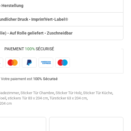
 Herstellung
ndlicher Druck • Imprim'Vert-Label
®
olie) • Auf Rolle geliefert • Zuschneidbar
PAIEMENT
100%
SÉCURISÉ
Votre paiement est
100% Sécurisé
 Badezimmer
,
Sticker Tür Chambre
,
Sticker Tür Holz
,
Sticker Tür Küche
,
oeil
,
stickers Tür 83 x 204 cm
,
Türsticker 63 x 204 cm
,
 204 cm