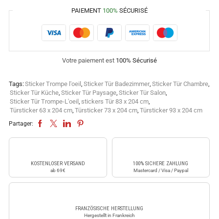
PAIEMENT
100%
SÉCURISÉ
Votre paiement est
100% Sécurisé
Tags:
Sticker Trompe l'oeil
,
Sticker Tür Badezimmer
,
Sticker Tür Chambre
,
Sticker Tür Küche
,
Sticker Tür Paysage
,
Sticker Tür Salon
,
Sticker Tür Trompe-L'oeil
,
stickers Tür 83 x 204 cm
,
Türsticker 63 x 204 cm
,
Türsticker 73 x 204 cm
,
Türsticker 93 x 204 cm
Partager:
KOSTENLOSER VERSAND
100% SICHERE ZAHLUNG
ab 69€
Mastercard / Visa / Paypal
FRANZÖSISCHE HERSTELLUNG
Hergestellt in Frankreich