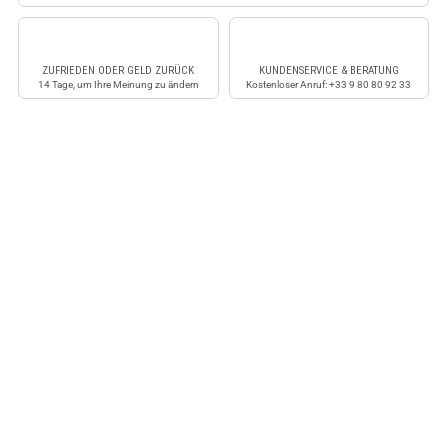
ZUFRIEDEN ODER GELD ZURÜCK
KUNDENSERVICE & BERATUNG
14 Tage, um Ihre Meinung zu ändern
Kostenloser Anruf: +33 9 80 80 92 33