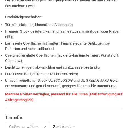
der
Türfolie Bay Bridge im Morgengrauen
und heben Sie Ihre Deko auf
das nächste Level.
Produkteigenschaften:
Türfolie: einfache, blasenfreie Anbringung
In einem Stück geliefert: kein mühsames Zusammenfügen oder Kleben
nötig
Laminierte Oberfläche mit mattem Finish: elegante Optik, geringe
Reflexion und hohe Haltbarkeit
Geeignet für glatte Oberflächen (lackierte/laminierte Türen, Kunststoff,
Glas usw.)
Leicht zu reinigen, abwaschbar und spritzwasserbeständig
Euroklasse B-s1,d0 (entspr. M1 in Frankreich)
Umweltfreundlicher Druck UL ECOLOGO® und UL GREENGUARD Gold:
emissionsarm und geruchsneutral, geeignet für sensible Innenräume
Mehrere Größen verfügbar, passend für alle Türen (Maßanfertigung auf
Anfrage möglich).
Türmaße
Zurücksetzen