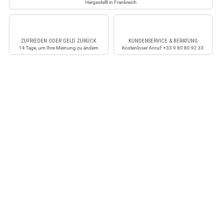
Hergestellt in Frankreich
ZUFRIEDEN ODER GELD ZURÜCK
KUNDENSERVICE & BERATUNG
14 Tage, um Ihre Meinung zu ändern
Kostenloser Anruf: +33 9 80 80 92 33