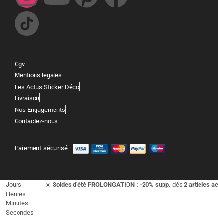
Cgv
Mentions légales
Les Actus Sticker Déco
Livraison
Nos Engagements
Contactez-nous
Paiement sécurisé
Jours
☀️
Soldes d'été PROLONGATION : -20% supp.
dès
2 articles a
Heures
Minutes
Secondes