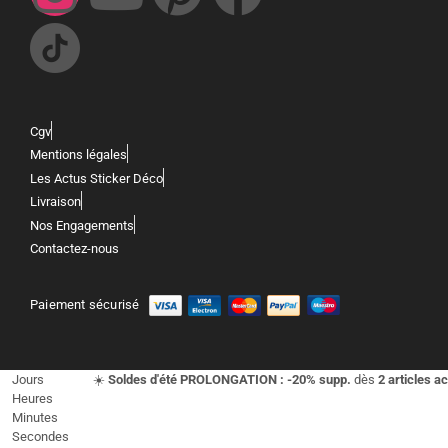
Cgv
Mentions légales
Les Actus Sticker Déco
Livraison
Nos Engagements
Contactez-nous
Paiement sécurisé
Jours
☀️
Soldes d'été PROLONGATION : -20% supp.
dès
2 articles a
Heures
Minutes
Secondes