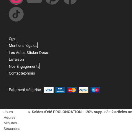
Cgv
Mentions légales
Les Actus Sticker Déco
Livraison
Nos Engagements
Contactez-nous
Paiement sécurisé
Jours
☀️
Soldes d'été PROLONGATION : -20% supp.
dès
2 articles a
Heures
Minutes
Secondes