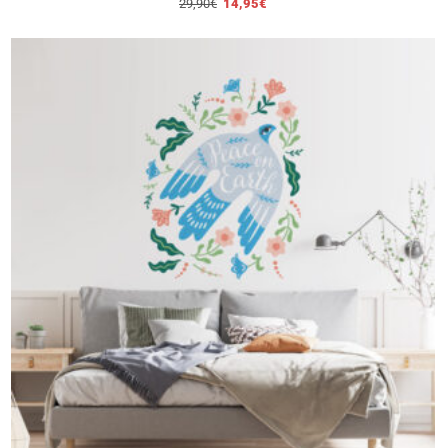
29,90
€
14,95
€