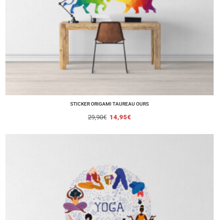
STICKER ORIGAMI TAUREAU OURS
29,90
€
14,95
€