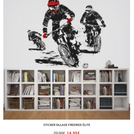
STICKER SILLAGE FREERIDE ÉLITE
29,90
€
14,95
€