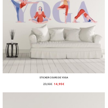
STICKER COURS DE YOGA
29,90
€
14,95
€