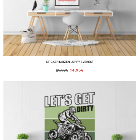
STICKER KAIZEN LUFFY EVEREST
29,90
€
14,95
€