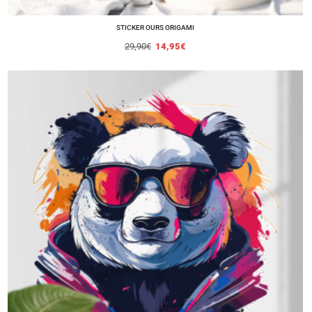
STICKER OURS ORIGAMI
29,90
€
14,95
€