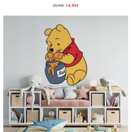
29,90
€
14,95
€