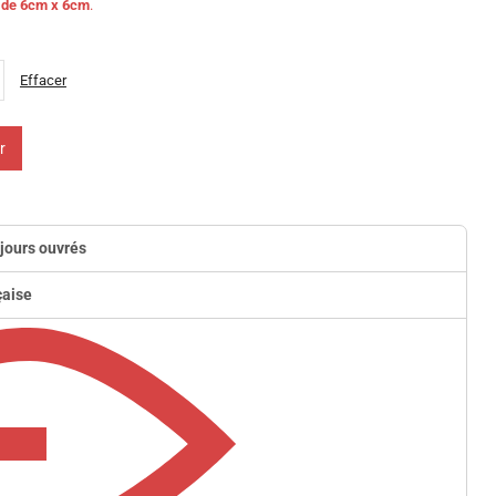
s de 6cm x 6cm
.
Effacer
r
 jours ouvrés
çaise