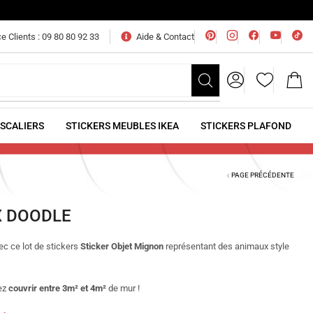
e Clients : 09 80 80 92 33
Aide & Contact
ESCALIERS
STICKERS MEUBLES IKEA
STICKERS PLAFOND
PAGE PRÉCÉDENTE
X DOODLE
c ce lot de stickers
Sticker Objet Mignon
représentant des animaux style
ez
couvrir entre 3m² et 4m²
de mur !