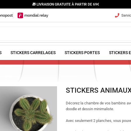
🎁 LIVRAISON GRATUITE À PARTIR DE 69€
Servic
S
STICKERS CARRELAGES
STICKERS PORTES
STICKERS 
STICKERS ANIMAU
Décorez la chambre de vos bambins ave
doodle et dessin minimaliste.
Avec seulement 2 planches, vous pouv