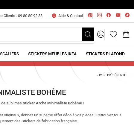
e Clients : 09 80 80 92 33
Aide & Contact
ESCALIERS
STICKERS MEUBLES IKEA
STICKERS PLAFOND
PAGE PRÉCÉDENTE
NIMALISTE BOHÈME
ec ce sublimes
Sticker Arche Minimaliste Bohème
!
et originaux
, donnez un superbe effet déco à vos pièces !
Retrouvez tous
iquement des Stickers de fabrication française.