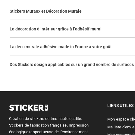
Stickers Muraux et Décoration Murale
La décoration d’intérieur grâce à l’adhésif mural
La déco murale adhésive made in France à votre goût
Des Stickers design applicables sur un grand nombre de surfaces
LIENS UTILES
Création de stickers de très haute qualité.
Mon espace cli
Stickers de fabrication française. Impression
Ma liste d'envie
écologique respectueuse de l’environnement.
Mes command