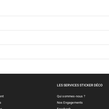
LES SERVICES STICKER DÉCO
ent
Qui sommes-nous ?
s
Nos Engagements
es
Facebook