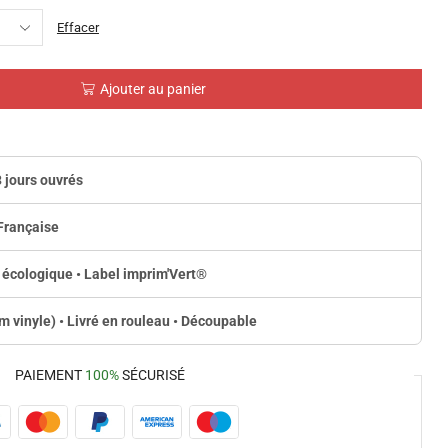
Effacer
Ajouter au panier
3 jours ouvrés
Française
 écologique • Label imprim'Vert
®
lm vinyle) • Livré en rouleau • Découpable
PAIEMENT
100%
SÉCURISÉ