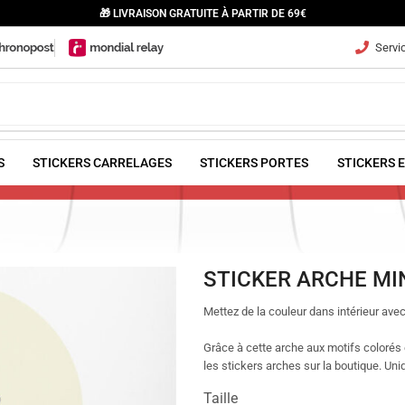
🎁 LIVRAISON GRATUITE À PARTIR DE 69€
Servic
S
STICKERS CARRELAGES
STICKERS PORTES
STICKERS 
STICKER ARCHE MI
Mettez de la couleur dans intérieur av
G
râce à cette arche aux motifs colorés 
les stickers arches sur la boutique. Un
Taille