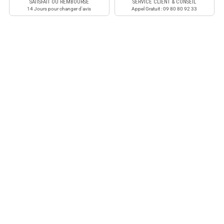
SATISFAIT OU REMBOURSÉ
SERVICE CLIENT & CONSEIL
14 Jours pour changer d'avis
Appel Gratuit : 09 80 80 92 33