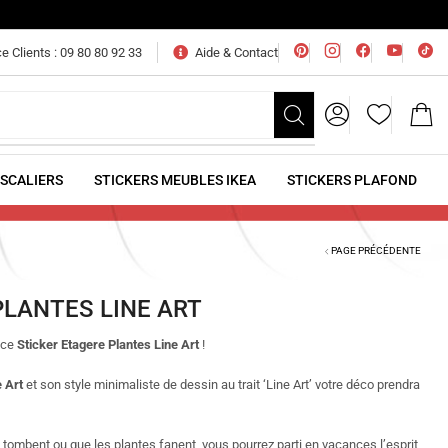
e Clients : 09 80 80 92 33
Aide & Contact
ESCALIERS
STICKERS MEUBLES IKEA
STICKERS PLAFOND
PAGE PRÉCÉDENTE
PLANTES LINE ART
 ce
Sticker Etagere Plantes Line Art
!
e Art
et son style minimaliste de dessin au trait ‘Line Art’ votre déco prendra
e tombent ou que les plantes fanent, vous pourrez parti en vacances l’esprit