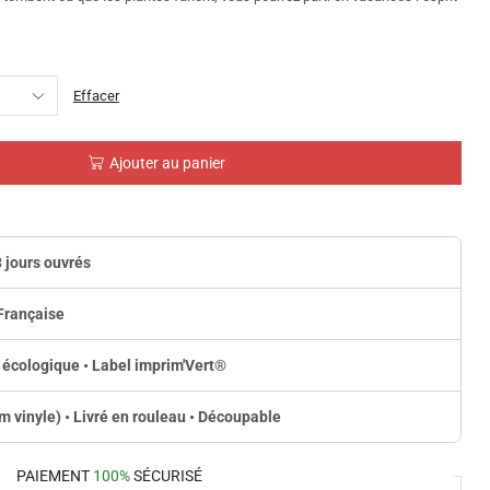
Effacer
Ajouter au panier
3 jours ouvrés
Française
 écologique • Label imprim'Vert
®
lm vinyle) • Livré en rouleau • Découpable
PAIEMENT
100%
SÉCURISÉ