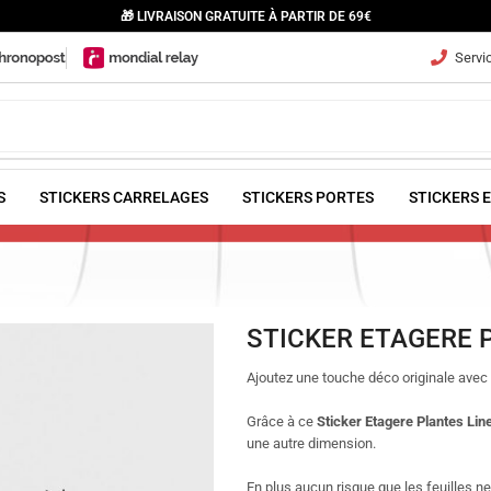
🎁 LIVRAISON GRATUITE À PARTIR DE 69€
Servic
S
STICKERS CARRELAGES
STICKERS PORTES
STICKERS 
STICKER ETAGERE 
Ajoutez une touche déco originale avec
Grâce à ce
Sticker Etagere Plantes Lin
une autre dimension.
En plus aucun risque que les feuilles n