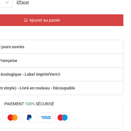
Effacer
Ajouter au panier
3 jours ouvrés
Française
 écologique • Label imprim'Vert
®
lm vinyle) • Livré en rouleau • Découpable
PAIEMENT
100%
SÉCURISÉ