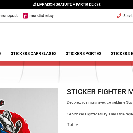
🎁 LIVRAISON GRATUITE À PARTIR DE 69€
Servic
S
STICKERS CARRELAGES
STICKERS PORTES
STICKERS 
STICKER FIGHTER 
Décorez vos murs avec ce sublime
Sti
Ce
Sticker Fighter Muay Thai
stylé rep
Taille