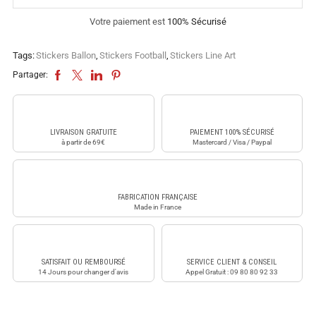
Votre paiement est
100% Sécurisé
Tags:
Stickers Ballon
,
Stickers Football
,
Stickers Line Art
Partager:
LIVRAISON GRATUITE
PAIEMENT 100% SÉCURISÉ
à partir de 69€
Mastercard / Visa / Paypal
FABRICATION FRANÇAISE
Made in France
SATISFAIT OU REMBOURSÉ
SERVICE CLIENT & CONSEIL
14 Jours pour changer d'avis
Appel Gratuit : 09 80 80 92 33