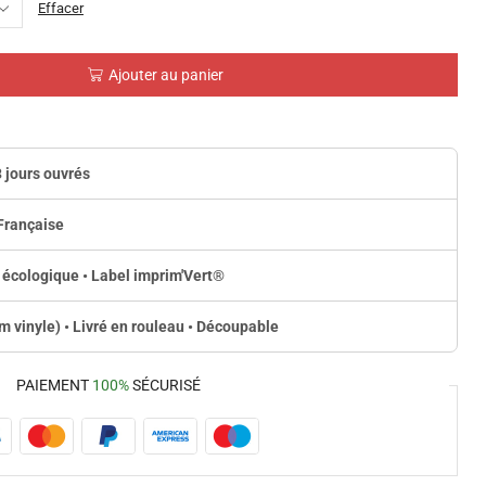
Effacer
Ajouter au panier
3 jours ouvrés
Française
 écologique • Label imprim'Vert
®
lm vinyle) • Livré en rouleau • Découpable
PAIEMENT
100%
SÉCURISÉ