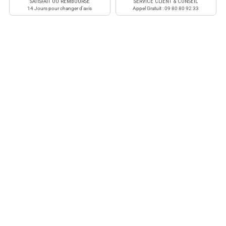
SATISFAIT OU REMBOURSÉ
SERVICE CLIENT & CONSEIL
14 Jours pour changer d'avis
Appel Gratuit : 09 80 80 92 33