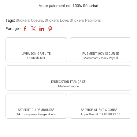
Votre paiement est
100% Sécurisé
Tags:
Stickers Coeurs
,
Stickers Love
,
Stickers Papillons
Partager:
LIVRAISON GRATUITE
PAIEMENT 100% SÉCURISÉ
à partir de 69€
Mastercard / Visa / Paypal
FABRICATION FRANÇAISE
Made in France
SATISFAIT OU REMBOURSÉ
SERVICE CLIENT & CONSEIL
14 Jours pour changer d'avis
Appel Gratuit : 09 80 80 92 33