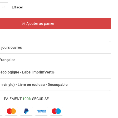
Effacer
Ajouter au panier
3 jours ouvrés
Française
 écologique • Label imprim'Vert
®
lm vinyle) • Livré en rouleau • Découpable
PAIEMENT
100%
SÉCURISÉ