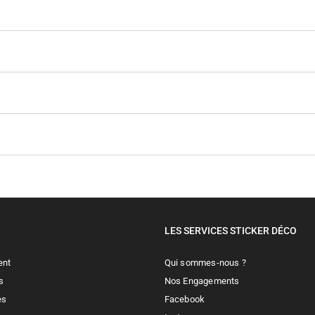
LES SERVICES STICKER DÉCO
ent
Qui sommes-nous ?
s
Nos Engagements
es
Facebook