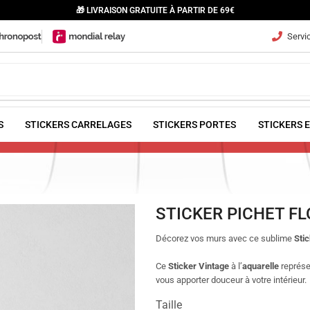
🎁 LIVRAISON GRATUITE À PARTIR DE 69€
Servic
S
STICKERS CARRELAGES
STICKERS PORTES
STICKERS 
STICKER PICHET F
Décorez vos murs avec ce sublime
Stic
C
e
Sticker Vintage
à l’
aquarelle
représe
vous apporter douceur à votre intérieur.
Taille