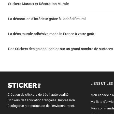
Stickers Muraux et Décoration Murale
La décoration d’intérieur grâce à l’adhésif mural
La déco murale adhésive made in France à votre goût
Des Stickers design applicables sur un grand nombre de surfaces
LIENS UTILES
Création de stickers de très haute qualité.
Mon espace cli
Stickers de fabrication française. Impression
Ma liste d'envie
écologique respectueuse de l’environnement.
Mes command