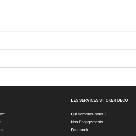
LES SERVICES STICKER DÉCO
ent
Qui sommes-nous ?
s
Nos Engagements
es
Facebook