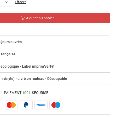
Effacer
Ajouter au panier
3 jours ouvrés
Française
 écologique • Label imprim'Vert
®
lm vinyle) • Livré en rouleau • Découpable
PAIEMENT
100%
SÉCURISÉ