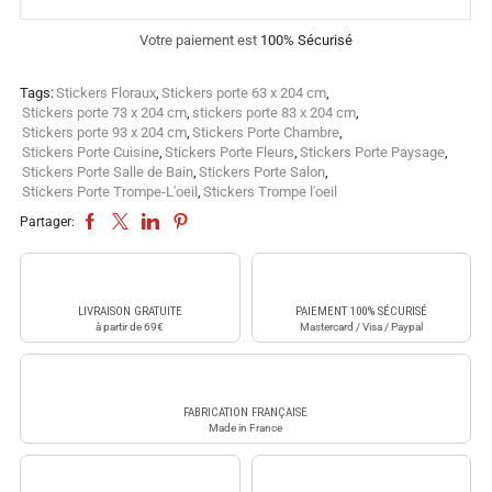
Votre paiement est
100% Sécurisé
Tags:
Stickers Floraux
,
Stickers porte 63 x 204 cm
,
Stickers porte 73 x 204 cm
,
stickers porte 83 x 204 cm
,
Stickers porte 93 x 204 cm
,
Stickers Porte Chambre
,
Stickers Porte Cuisine
,
Stickers Porte Fleurs
,
Stickers Porte Paysage
,
Stickers Porte Salle de Bain
,
Stickers Porte Salon
,
Stickers Porte Trompe-L'oeil
,
Stickers Trompe l'oeil
Partager:
LIVRAISON GRATUITE
PAIEMENT 100% SÉCURISÉ
à partir de 69€
Mastercard / Visa / Paypal
FABRICATION FRANÇAISE
Made in France