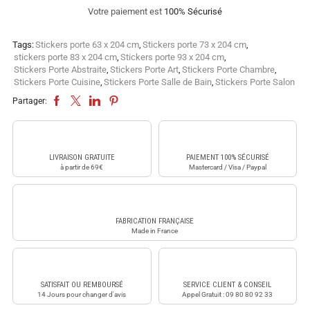
Votre paiement est
100% Sécurisé
Tags:
Stickers porte 63 x 204 cm
,
Stickers porte 73 x 204 cm
,
stickers porte 83 x 204 cm
,
Stickers porte 93 x 204 cm
,
Stickers Porte Abstraite
,
Stickers Porte Art
,
Stickers Porte Chambre
,
Stickers Porte Cuisine
,
Stickers Porte Salle de Bain
,
Stickers Porte Salon
Partager:
LIVRAISON GRATUITE
PAIEMENT 100% SÉCURISÉ
à partir de 69€
Mastercard / Visa / Paypal
FABRICATION FRANÇAISE
Made in France
SATISFAIT OU REMBOURSÉ
SERVICE CLIENT & CONSEIL
14 Jours pour changer d'avis
Appel Gratuit : 09 80 80 92 33