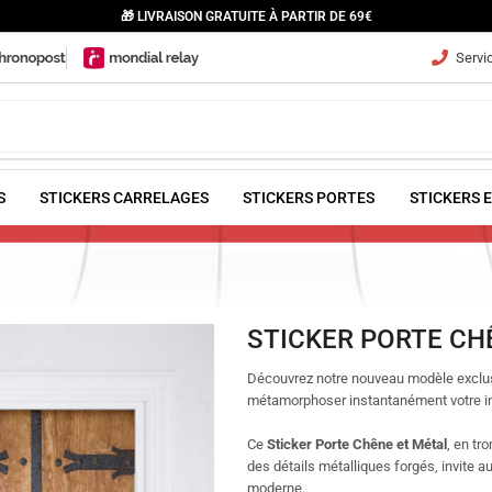
🎁 LIVRAISON GRATUITE À PARTIR DE 69€
Servic
S
STICKERS CARRELAGES
STICKERS PORTES
STICKERS 
STICKER PORTE CH
Découvrez notre nouveau modèle exclus
métamorphoser instantanément votre in
Ce
Sticker Porte Chêne et Métal
, en tr
des détails métalliques forgés, invite 
moderne.