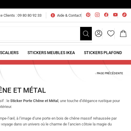
e Clients : 09 80 80 92 33
Aide & Contact
ESCALIERS
STICKERS MEUBLES IKEA
STICKERS PLAFOND
PAGE PRÉCÉDENTE
ÊNE ET MÉTAL
if : le
Sticker Porte Chêne et Métal
, une touche d’élégance rustique pour
térieur.
ompe-l’œil, à l’image d’une porte en bois de chêne massif rehaussée par
au voyage dans un univers où le charme de l’ancien côtoie la magie du