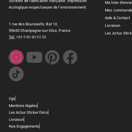
Stickers de fabrication française. Impression
Ma liste d'envie
écologique respectueuse de l’environnement.
Mes command
Aide & Contact
1 rue des Boursaults, Bat 13,
Livraison
95660 Champagne-sur-Oise, France
Les Actus Stic
Tel:
+33 9 80 80 92 33
Cgv
Mentions légales
Les Actus Sticker Déco
Livraison
Nos Engagements