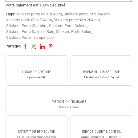
Votre paiement est
100% Sécurisé
Tags:
Stickers porte 63 x 204 cm
,
Stickers porte 73 x 204 cm
,
stickers porte 83 x 204 cm
,
Stickers porte 93 x 204 cm
,
Stickers Porte Chambre
,
Stickers Porte Cuisine
,
Stickers Porte Salle de Bain
,
Stickers Porte Salon
,
Stickers Porte Trompe-L'oeil
Partager:
LIVRAISON GRATUITE
PAIEMENT 100% SÉCURISÉ
à partir de 69€
Mastercard / Visa / Paypal
FABRICATION FRANÇAISE
Made in France
SATISFAIT OU REMBOURSÉ
SERVICE CLIENT & CONSEIL
14 Jours pour changer d'avis
Appel Gratuit : 09 80 80 92 33