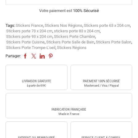
Votre paiement est
100% Sécurisé
Tags:
Stickers France
,
Stickers Nos Régions
,
Stickers porte 63 x 204 cm
,
Stickers porte 73 x 204 cm
,
stickers porte 83 x 204 cm
,
Stickers porte 93 x 204 cm
,
Stickers Porte Chambre
,
Stickers Porte Cuisine
,
Stickers Porte Salle de Bain
,
Stickers Porte Salon
,
Stickers Porte Trompe-L'oeil
,
Stickers Régions
Partager:
LIVRAISON GRATUITE
PAIEMENT 100% SÉCURISÉ
à partir de 69€
Mastercard / Visa / Paypal
FABRICATION FRANÇAISE
Made in France
SATISFAIT OU REMBOURSÉ
SERVICE CLIENT & CONSEIL