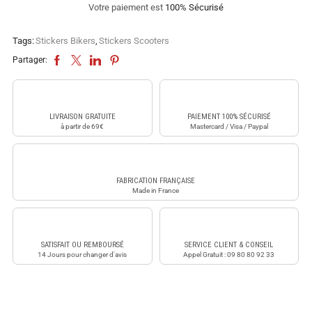
Votre paiement est
100% Sécurisé
Tags:
Stickers Bikers
,
Stickers Scooters
Partager:
LIVRAISON GRATUITE
PAIEMENT 100% SÉCURISÉ
à partir de 69€
Mastercard / Visa / Paypal
FABRICATION FRANÇAISE
Made in France
SATISFAIT OU REMBOURSÉ
SERVICE CLIENT & CONSEIL
14 Jours pour changer d'avis
Appel Gratuit : 09 80 80 92 33