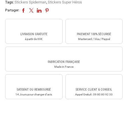
Tags:
Stickers Spiderman
,
Stickers Super Héros
Partager:
LIVRAISON GRATUITE
PAIEMENT 100% SÉCURISÉ
à partir de 69€
Mastercard / Visa / Paypal
FABRICATION FRANÇAISE
Made in France
SATISFAIT OU REMBOURSÉ
SERVICE CLIENT & CONSEIL
14 Jours pour changer d'avis
Appel Gratuit : 09 80 80 92 33