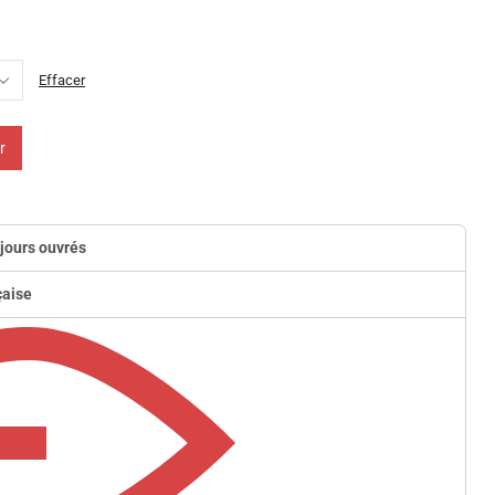
Effacer
r
 jours ouvrés
çaise