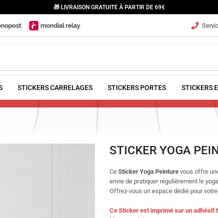
🎁 LIVRAISON GRATUITE À PARTIR DE 69€
Servic
S
STICKERS CARRELAGES
STICKERS PORTES
STICKERS 
STICKER YOGA PEI
Ce
Sticker Yoga Peinture
vous offre une
envie de pratiquer régulièrement le yoga
Offrez-vous un espace dédié pour votre
Ce Sticker est imprimé sur un adhésif t