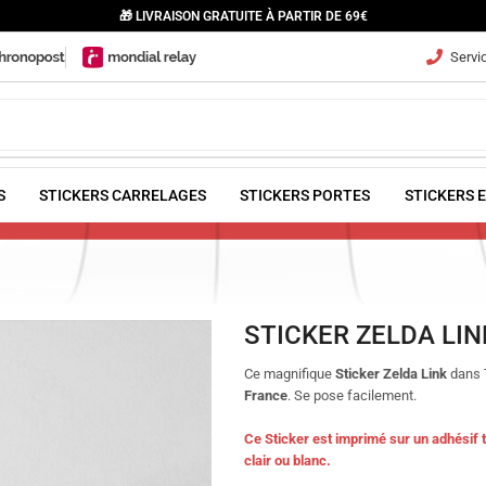
🎁 LIVRAISON GRATUITE À PARTIR DE 69€
Servic
S
STICKERS CARRELAGES
STICKERS PORTES
STICKERS 
STICKER ZELDA LIN
Ce magnifique
Sticker Zelda Link
dans T
France
. Se pose facilement.
Ce Sticker est imprimé sur un adhésif t
clair ou blanc.