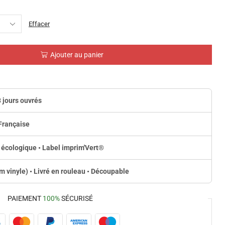
Effacer
Ajouter au panier
3 jours ouvrés
Française
 écologique • Label imprim'Vert
®
lm vinyle) • Livré en rouleau • Découpable
PAIEMENT
100%
SÉCURISÉ