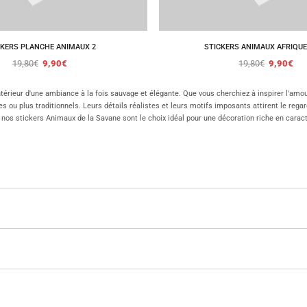
CKERS PLANCHE ANIMAUX 2
STICKERS ANIMAUX AFRIQUE
19,80
€
9,90
€
19,80
€
9,90
€
ntérieur d'une ambiance à la fois sauvage et élégante. Que vous cherchiez à inspirer l'amo
s ou plus traditionnels. Leurs détails réalistes et leurs motifs imposants attirent le rega
os stickers Animaux de la Savane sont le choix idéal pour une décoration riche en carac