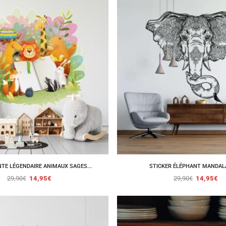
TE LÉGENDAIRE ANIMAUX SAGES...
STICKER ÉLÉPHANT MANDAL
29,90
€
14,95
€
29,90
€
14,95
€