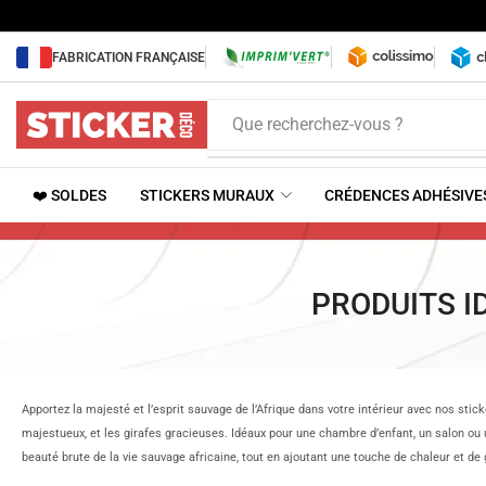
FABRICATION FRANÇAISE
Que recherchez-vous ?
❤️ SOLDES
STICKERS MURAUX
CRÉDENCES ADHÉSIVE
PRODUITS I
Apportez la majesté et l’esprit sauvage de l’Afrique dans votre intérieur avec nos s
majestueux, et les girafes gracieuses. Idéaux pour une chambre d’enfant, un salon ou u
beauté brute de la vie sauvage africaine, tout en ajoutant une touche de chaleur et de