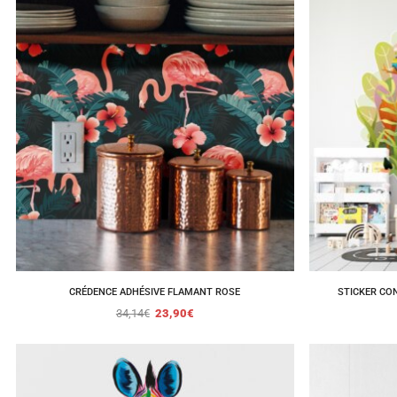
CRÉDENCE ADHÉSIVE FLAMANT ROSE
STICKER CON
34,14
€
23,90
€