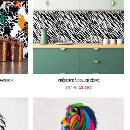
FASHION
CRÉDENCE À COLLER ZÈBRE
34,14
€
23,90
€