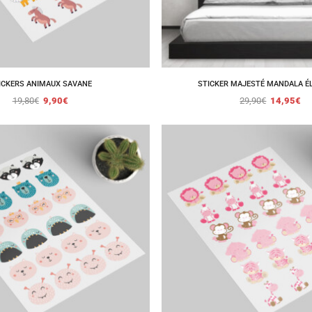
ICKERS ANIMAUX SAVANE
STICKER MAJESTÉ MANDALA É
19,80
€
9,90
€
29,90
€
14,95
€