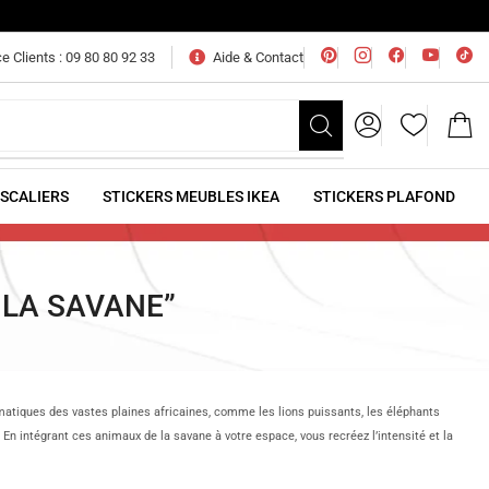
e Clients : 09 80 80 92 33
Aide & Contact
ESCALIERS
STICKERS MEUBLES IKEA
STICKERS PLAFOND
 LA SAVANE”
matiques des vastes plaines africaines, comme les lions puissants, les éléphants
En intégrant ces animaux de la savane à votre espace, vous recréez l’intensité et la