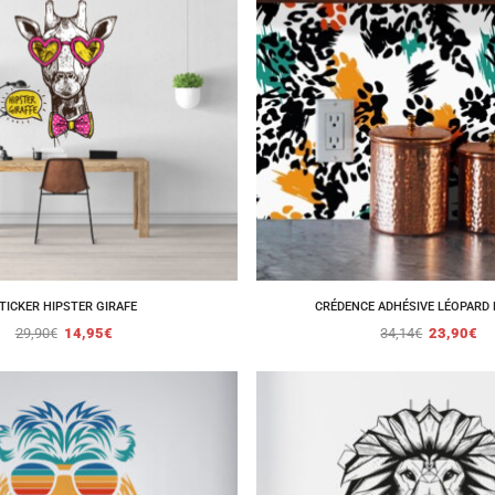
TICKER HIPSTER GIRAFE
CRÉDENCE ADHÉSIVE LÉOPARD 
29,90
€
14,95
€
34,14
€
23,90
€