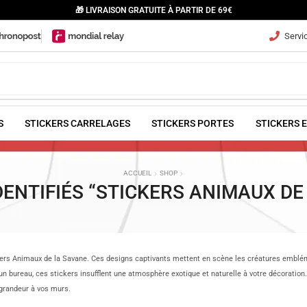
🎁 LIVRAISON GRATUITE À PARTIR DE 69€
Servic
S
STICKERS CARRELAGES
STICKERS PORTES
STICKERS 
ACCUEIL
SHOP
DENTIFIÉS “STICKERS ANIMAUX DE
tickers Animaux de la Savane. Ces designs captivants mettent en scène les créatures emblé
n bureau, ces stickers insufflent une atmosphère exotique et naturelle à votre décoration. 
 grandeur à vos murs.