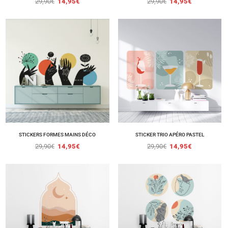
29,90
€
14,95
€
29,90
€
14,95
€
STICKERS FORMES MAINS DÉCO
STICKER TRIO APÉRO PASTEL
29,90
€
14,95
€
29,90
€
14,95
€