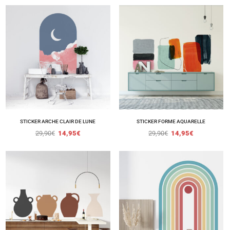
STICKER ARCHE CLAIR DE LUNE
STICKER FORME AQUARELLE
29,90
€
14,95
€
29,90
€
14,95
€