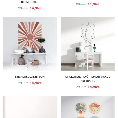
GEOMETRIQ...
29,90
€
11,96
€
29,90
€
14,95
€
STICKER SOLEIL NIPPON
STICKER ENCHEVÊTREMENT VISAGE
ABSTRAIT...
29,90
€
14,95
€
29,90
€
14,95
€