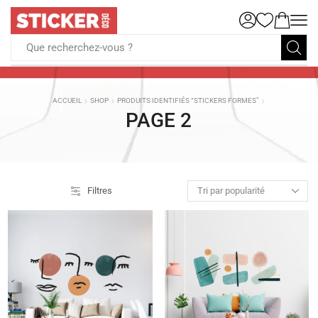
Que recherchez-vous ?
ACCUEIL
SHOP
PRODUITS IDENTIFIÉS “STICKERS FORMES”
PAGE 2
Filtres