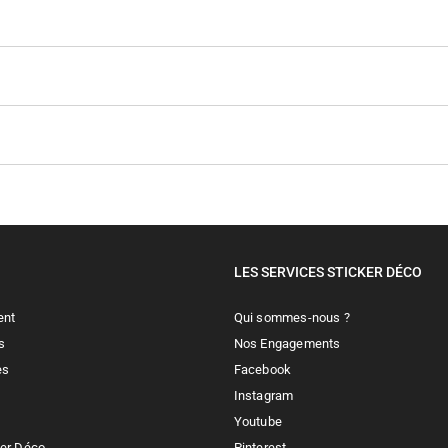
LES SERVICES STICKER DÉCO
ent
Qui sommes-nous ?
s
Nos Engagements
es
Facebook
Instagram
Youtube
ker Déco
Pinterest