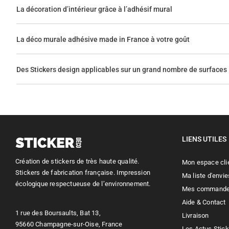
La décoration d’intérieur grâce à l’adhésif mural
La déco murale adhésive made in France à votre goût
Des Stickers design applicables sur un grand nombre de surfaces
LIENS UTILES
Création de stickers de très haute qualité.
Mon espace cli
Stickers de fabrication française. Impression
Ma liste d'envie
écologique respectueuse de l’environnement.
Mes command
Aide & Contact
1 rue des Boursaults, Bat 13,
Livraison
95660 Champagne-sur-Oise, France
Les Actus Stic