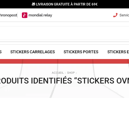
🎁 LIVRAISON GRATUITE À PARTIR DE 69€
Servic
S
STICKERS CARRELAGES
STICKERS PORTES
STICKERS 
ACCUEIL
SHOP
ODUITS IDENTIFIÉS “STICKERS OV