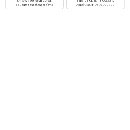
SATISFAIT OU REMBOURSÉ
SERVICE CLIENT & CONSEIL
14 Jours pour changer d'avis
Appel Gratuit : 09 80 80 92 33