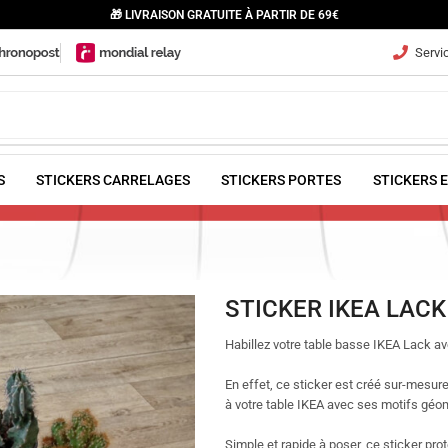
🎁 LIVRAISON GRATUITE À PARTIR DE 69€
Servic
S
STICKERS CARRELAGES
STICKERS PORTES
STICKERS 
STICKER IKEA LAC
Habillez votre table basse IKEA Lack a
En effet, ce sticker est créé sur-mesur
à votre table IKEA avec ses motifs géom
Simple et rapide à poser, ce sticker pro