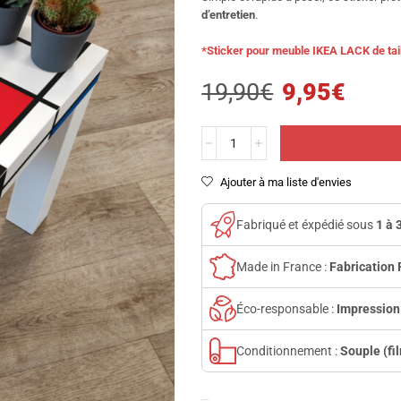
d’entretien
.
*Sticker pour meuble IKEA LACK de tai
19,90
€
9,95
€
Ajouter à ma liste d'envies
Fabriqué et éxpédié sous
1 à 
Made in France :
Fabrication 
Éco-responsable :
Impression
Conditionnement :
Souple (fi