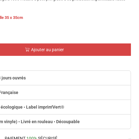
lle 35 x 35cm
Ajouter au panier
3 jours ouvrés
Française
 écologique • Label imprim'Vert
®
lm vinyle) • Livré en rouleau • Découpable
PAIEMENT
100%
SÉCURISÉ