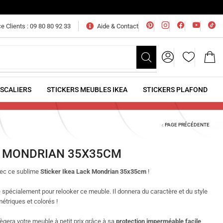
e Clients : 09 80 80 92 33
Aide & Contact
ESCALIERS
STICKERS MEUBLES IKEA
STICKERS PLAFOND
PAGE PRÉCÉDENTE
K MONDRIAN 35X35CM
vec ce sublime
Sticker Ikea Lack Mondrian 35x35cm
!
e spécialement pour relooker ce meuble. Il donnera du caractère et du style
étriques et colorés !
tègera votre meuble à petit prix grâce à sa
protection imperméable facile