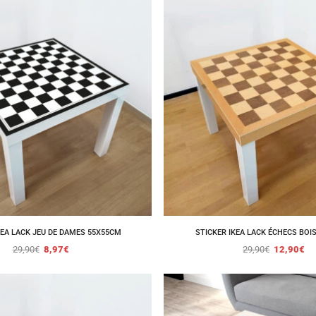
KEA LACK JEU DE DAMES 55X55CM
STICKER IKEA LACK ÉCHECS BOI
29,90
€
8,97
€
29,90
€
12,90
€