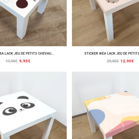
EA LACK JEU DE PETITS CHEVAU...
STICKER IKEA LACK JEU DE PETITS
19,90
€
9,95
€
29,90
€
12,90
€