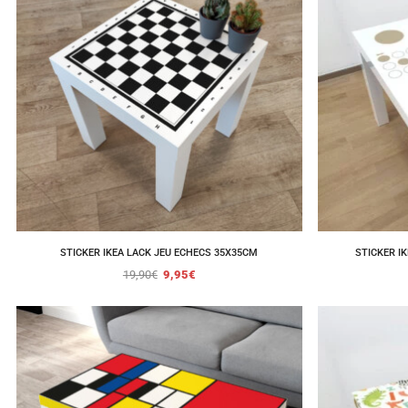
STICKER IKEA LACK JEU ECHECS 35X35CM
STICKER IK
19,90
€
9,95
€