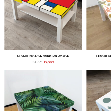
STICKER IKEA LACK MONDRIAN 90X55CM
STICKER I
34,90
€
19,90
€