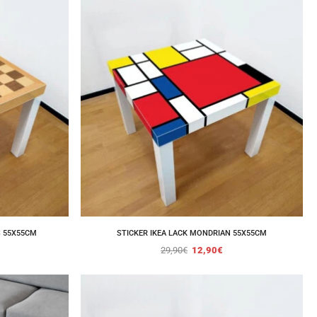
S 55X55CM
STICKER IKEA LACK MONDRIAN 55X55CM
29,90
€
12,90
€