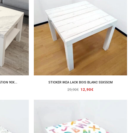
TION 90X...
STICKER IKEA LACK BOIS BLANC 55X55CM
29,90
€
12,90
€