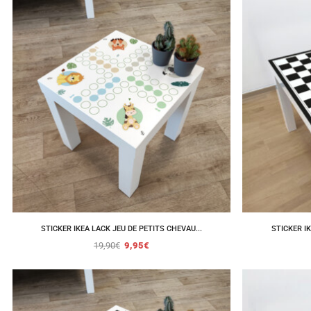
STICKER IKEA LACK JEU DE PETITS CHEVAU...
STICKER I
19,90
€
9,95
€