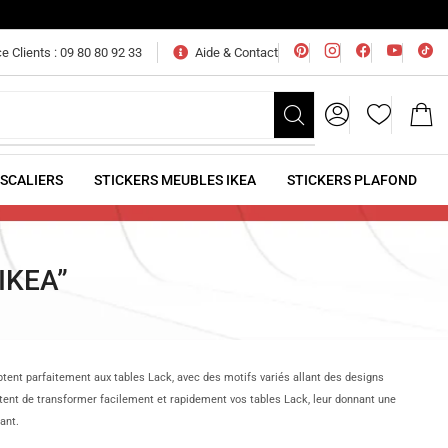
e Clients : 09 80 80 92 33
Aide & Contact
ESCALIERS
STICKERS MEUBLES IKEA
STICKERS PLAFOND
IKEA”
aptent parfaitement aux tables Lack, avec des motifs variés allant des designs
ttent de transformer facilement et rapidement vos tables Lack, leur donnant une
ant.