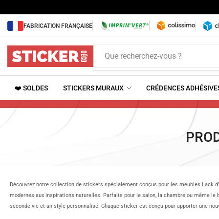
FABRICATION FRANÇAISE
Que recherchez-vous ?
❤️ SOLDES
STICKERS MURAUX
CRÉDENCES ADHÉSIVE
PROD
Découvrez notre collection de stickers spécialement conçus pour les meubles Lack d’IK
modernes aux inspirations naturelles. Parfaits pour le salon, la chambre ou même le 
seconde vie et un style personnalisé. Chaque sticker est conçu pour apporter une nouv