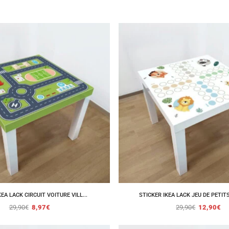
EA LACK CIRCUIT VOITURE VILL...
STICKER IKEA LACK JEU DE PETITS
29,90
€
8,97
€
29,90
€
12,90
€