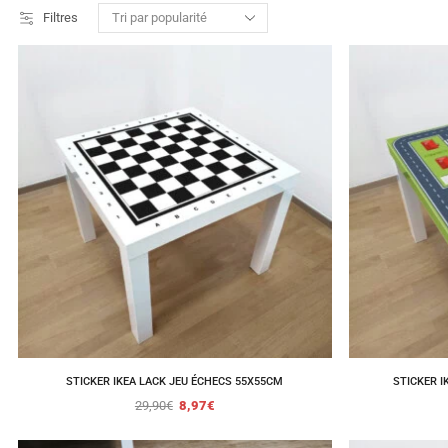
Filtres
STICKER IKEA LACK JEU ÉCHECS 55X55CM
STICKER IK
29,90
€
8,97
€