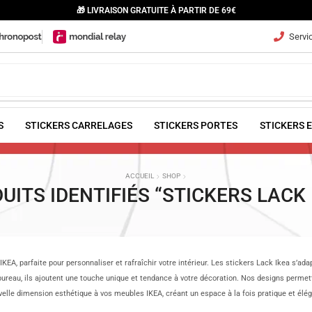
🎁 LIVRAISON GRATUITE À PARTIR DE 69€
Servic
S
STICKERS CARRELAGES
STICKERS PORTES
STICKERS 
ACCUEIL
SHOP
UITS IDENTIFIÉS “STICKERS LACK 
EA, parfaite pour personnaliser et rafraîchir votre intérieur. Les stickers Lack Ikea s’ad
bureau, ils ajoutent une touche unique et tendance à votre décoration. Nos designs perme
elle dimension esthétique à vos meubles IKEA, créant un espace à la fois pratique et élég