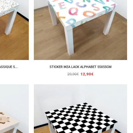
SSIQUE 5...
STICKER IKEA LACK ALPHABET 55X55CM
29,90
€
12,90
€