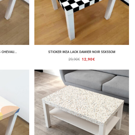
 CHEVAU...
STICKER IKEA LACK DAMIER NOIR 55X55CM
29,90
€
12,90
€