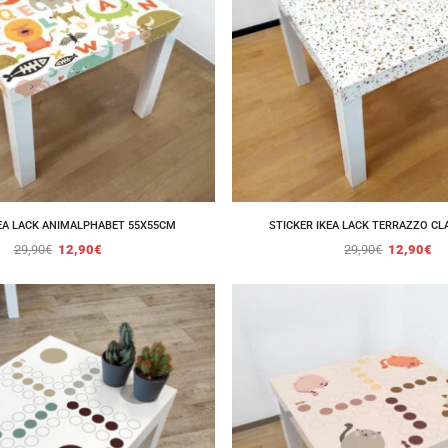
KEA LACK ANIMALPHABET 55X55CM
STICKER IKEA LACK TERRAZZO CLA
29,90
€
12,90
€
29,90
€
12,90
€