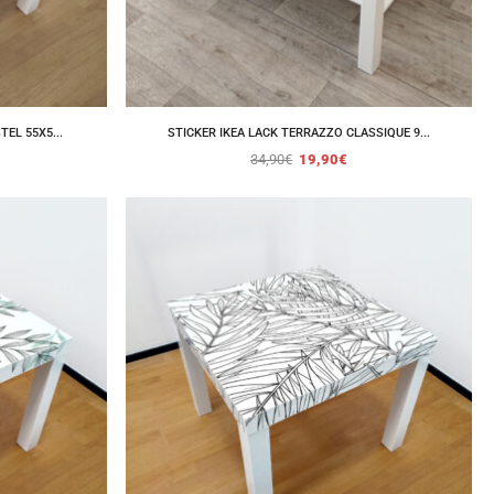
TEL 55X5...
STICKER IKEA LACK TERRAZZO CLASSIQUE 9...
34,90
€
19,90
€