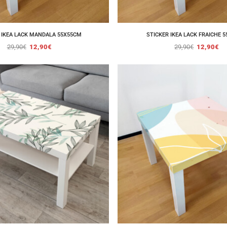
 IKEA LACK MANDALA 55X55CM
STICKER IKEA LACK FRAICHE 
29,90
€
12,90
€
29,90
€
12,90
€