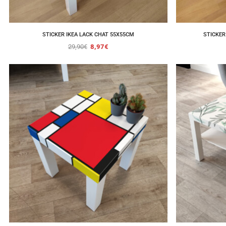
STICKER IKEA LACK CHAT 55X55CM
STICKER
29,90
€
8,97
€