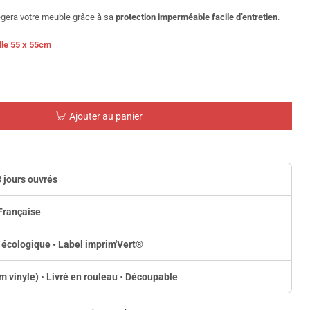
otègera votre meuble grâce à sa
protection imperméable facile d’entretien
.
lle 55 x 55cm
Ajouter au panier
3 jours ouvrés
Française
 écologique • Label imprim'Vert
®
lm vinyle) • Livré en rouleau • Découpable