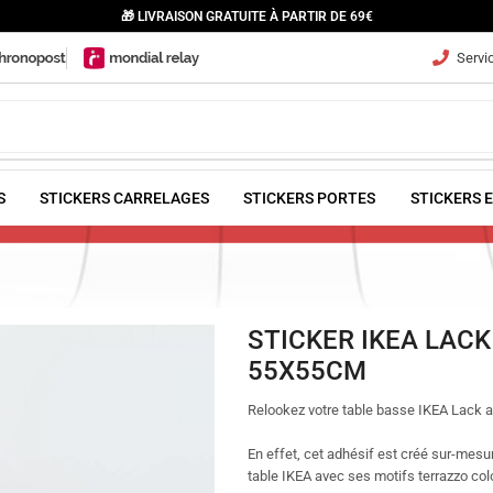
🎁 LIVRAISON GRATUITE À PARTIR DE 69€
Servic
S
STICKERS CARRELAGES
STICKERS PORTES
STICKERS 
STICKER IKEA LAC
55X55CM
Relookez votre table basse IKEA Lack 
En effet, cet adhésif est créé sur-mesu
table IKEA avec ses motifs terrazzo col