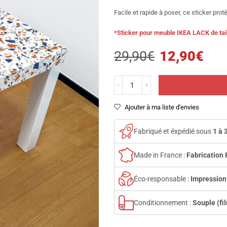
Facile et rapide à poser, ce sticker pr
*Sticker pour meuble IKEA LACK de tai
29,90
€
12,90
€
Ajouter à ma liste d'envies
Fabriqué et éxpédié sous
1 à 
Made in France :
Fabrication 
Éco-responsable :
Impression
Conditionnement :
Souple (fi