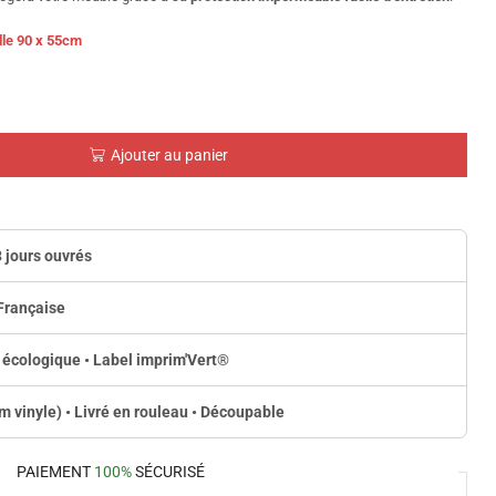
lle 90 x 55cm
Ajouter au panier
3 jours ouvrés
Française
 écologique • Label imprim'Vert
®
lm vinyle) • Livré en rouleau • Découpable
PAIEMENT
100%
SÉCURISÉ