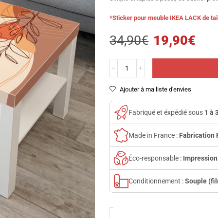
*Sticker pour meuble IKEA LACK de tai
34,90
€
19,90
€
Ajouter à ma liste d'envies
Fabriqué et éxpédié sous
1 à 
Made in France :
Fabrication 
Éco-responsable :
Impression
Conditionnement :
Souple (fi