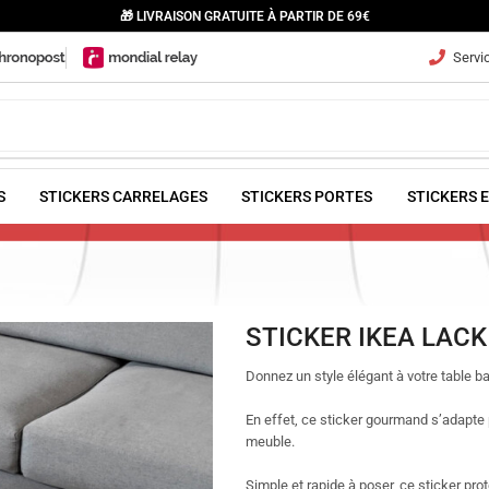
🎁 LIVRAISON GRATUITE À PARTIR DE 69€
Servic
S
STICKERS CARRELAGES
STICKERS PORTES
STICKERS 
STICKER IKEA LAC
Donnez un style élégant à votre table 
En effet, ce sticker gourmand s’adapte 
meuble.
Simple et rapide à poser, ce sticker pr