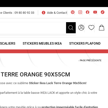
e Clients : 09 80 80 92 33
Aide & Contact
ESCALIERS
STICKERS MEUBLES IKEA
STICKERS PLAFOND
PAGE PRÉCÉDENTE
K TERRE ORANGE 90X55CM
basse avec ce sublime
Sticker Ikea Lack Terre Orange 90x55cm!
parfaitement à la table basse IKEA LACK et apporte un style chic à votre
otègera votre meuble grâce à sa
protection imperméable facile d’entretien
.