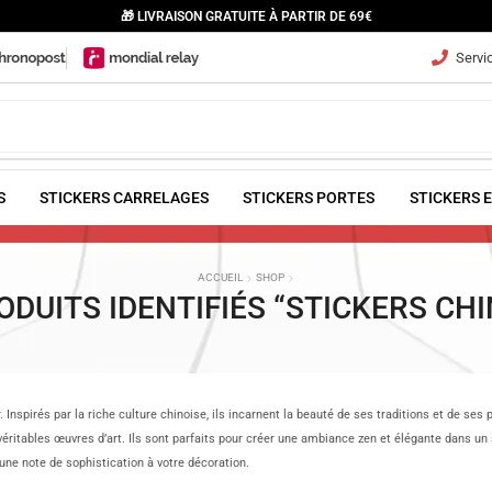
🎁 LIVRAISON GRATUITE À PARTIR DE 69€
Servic
S
STICKERS CARRELAGES
STICKERS PORTES
STICKERS 
ACCUEIL
SHOP
ODUITS IDENTIFIÉS “STICKERS CHI
 Inspirés par la riche culture chinoise, ils incarnent la beauté de ses traditions et de se
éritables œuvres d’art. Ils sont parfaits pour créer une ambiance zen et élégante dans un
 une note de sophistication à votre décoration.