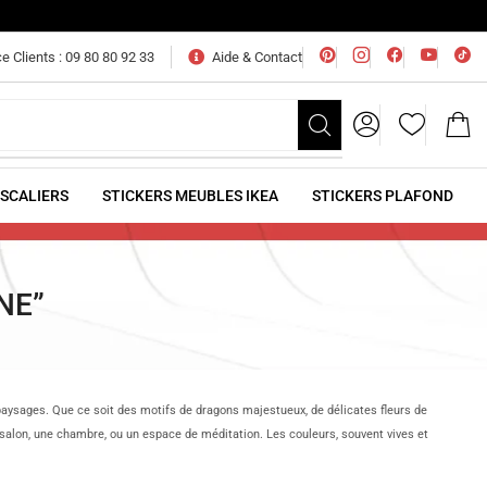
e Clients : 09 80 80 92 33
Aide & Contact
ESCALIERS
STICKERS MEUBLES IKEA
STICKERS PLAFOND
NE”
s paysages. Que ce soit des motifs de dragons majestueux, de délicates fleurs de
 salon, une chambre, ou un espace de méditation. Les couleurs, souvent vives et