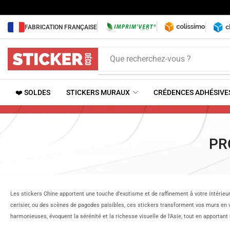
FABRICATION FRANÇAISE
Que recherchez-vous ?
❤️ SOLDES
STICKERS MURAUX
CRÉDENCES ADHÉSIVE
PR
Les stickers Chine apportent une touche d’exotisme et de raffinement à votre intérieur.
cerisier, ou des scènes de pagodes paisibles, ces stickers transforment vos murs en v
harmonieuses, évoquent la sérénité et la richesse visuelle de l’Asie, tout en apportant