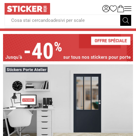
Cosa stai cercandoadesivi per scale