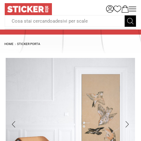
Cosa stai cercandoadesivi per scale
HOME
STICKER PORTA