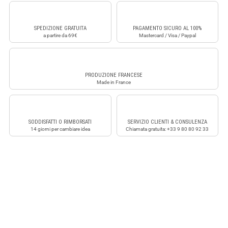
SPEDIZIONE GRATUITA
PAGAMENTO SICURO AL 100%
a partire da 69€
Mastercard / Visa / Paypal
PRODUZIONE FRANCESE
Made in France
SODDISFATTI O RIMBORSATI
SERVIZIO CLIENTI & CONSULENZA
14 giorni per cambiare idea
Chiamata gratuita: +33 9 80 80 92 33