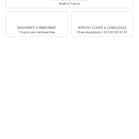
Made in France
SODDISFATTI O RIMBORSATI
SERVIZIO CLIENTI & CONSULENZA
14 giorni per cambiare idea
Chiamata gratuita: +33 9 80 80 92 33